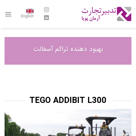
Ski
t
English
conten
بهبود دهنده تراکم آسفالت
TEGO ADDIBIT L300